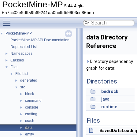
PocketMine-MP
5.44.4 git-
6a7cc02e9dff59b69241aa0bcffdb9903ce86beb
Toggle main menu visibility
PocketMine-MP
▼
data Directory
PocketMine-MP API Documentation
Reference
Deprecated List
Namespaces
►
Classes
►
Directory dependency
Files
▼
graph for data:
File List
▼
Directories
generated
►
src
▼
bedrock
block
►
java
command
►
runtime
console
►
crafting
►
Files
crash
►
data
►
SavedDataLoading
entity
►