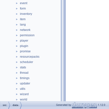
event
►
form
►
inventory
►
item
►
lang
►
network
►
permission
►
player
►
plugin
►
promise
►
resourcepacks
►
scheduler
►
stats
►
thread
►
timings
►
updater
►
utils
►
wizard
►
world
►
BootstrapOptions.php
Generated by
1.12.0
src
data